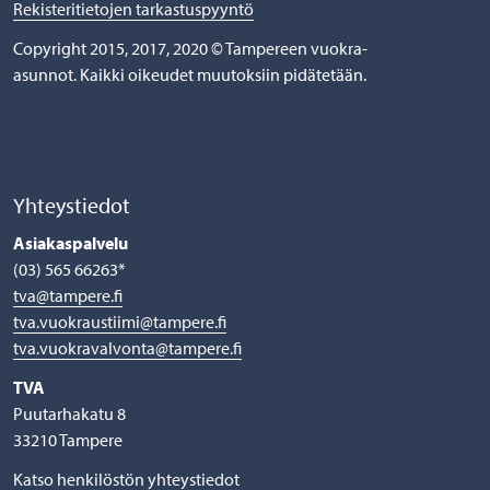
Rekisteritietojen tarkastuspyyntö
Copyright 2015, 2017, 2020 © Tampereen vuokra-
asunnot. Kaikki oikeudet muutoksiin pidätetään.
Yhteystiedot
Asiakaspalvelu
(03) 565 66263*
tva@tampere.fi
tva.vuokraustiimi@tampere.fi
tva.vuokravalvonta@tampere.fi
TVA
Puutarhakatu 8
33210 Tampere
Katso henkilöstön yhteystiedot