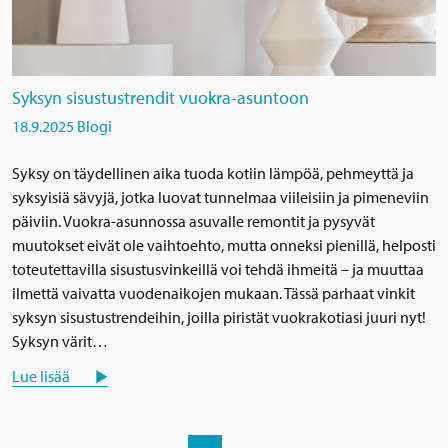
Syksyn sisustustrendit vuokra-asuntoon
18.9.2025
Blogi
Syksy on täydellinen aika tuoda kotiin lämpöä, pehmeyttä ja
syksyisiä sävyjä, jotka luovat tunnelmaa viileisiin ja pimeneviin
päiviin. Vuokra-asunnossa asuvalle remontit ja pysyvät
muutokset eivät ole vaihtoehto, mutta onneksi pienillä, helposti
toteutettavilla sisustusvinkeillä voi tehdä ihmeitä – ja muuttaa
ilmettä vaivatta vuodenaikojen mukaan. Tässä parhaat vinkit
syksyn sisustustrendeihin, joilla piristät vuokrakotiasi juuri nyt!
Syksyn värit…
Lue lisää