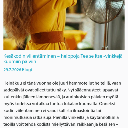
Kesäkodin viilentäminen – helppoja Tee se itse -vinkkejä
kuumiin päiviin
29.7.2026
Blogi
Heinäkuu ei tänä vuonna ole juuri hemmotellut helteillä, vaan
sadepäivät ovat olleet tuttu näky. Nyt sääennusteet lupaavat
kuitenkin jälleen lämpenevää, ja aurinkoisten päivien myötä
myös kodeissa voi alkaa tuntua tukalan kuumalta. Onneksi
kodin viilentäminen ei vaadi kallista ilmastointia tai
monimutkaisia ratkaisuja. Pienillä vinkeillä ja käytännöllisillä
teoilla voit tehdä kodista miellyttävän, raikkaan ja kesäisen –