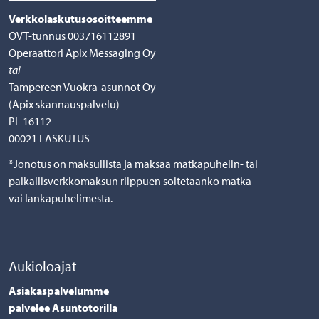
Verkkolaskutusosoitteemme
OVT-tunnus 003716112891
Operaattori Apix Messaging Oy
tai
Tampereen Vuokra-asunnot Oy
(Apix skannauspalvelu)
PL 16112
00021 LASKUTUS
*Jonotus on maksullista ja maksaa matkapuhelin- tai
paikallisverkkomaksun riippuen soitetaanko matka-
vai lankapuhelimesta.
Aukioloajat
Asiakaspalvelumme
palvelee Asuntotorilla