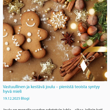
Vastuullinen ja kestävä joulu – pienistä teoista syntyy
hyvä mieli
19.12.2025
Blogi
Joulu on monelle vuoden odotetuin juhla – aikaa, jolloin koti