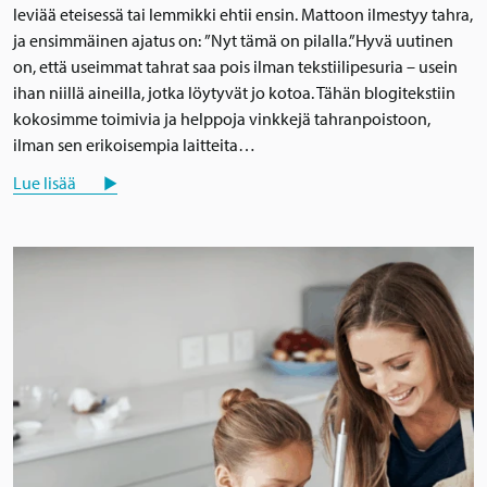
leviää eteisessä tai lemmikki ehtii ensin. Mattoon ilmestyy tahra,
ja ensimmäinen ajatus on: ”Nyt tämä on pilalla.”Hyvä uutinen
on, että useimmat tahrat saa pois ilman tekstiilipesuria – usein
ihan niillä aineilla, jotka löytyvät jo kotoa. Tähän blogitekstiin
kokosimme toimivia ja helppoja vinkkejä tahranpoistoon,
ilman sen erikoisempia laitteita…
Lue lisää