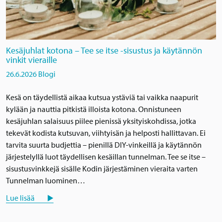
Kesäjuhlat kotona – Tee se itse -sisustus ja käytännön
vinkit vieraille
26.6.2026
Blogi
Kesä on täydellistä aikaa kutsua ystäviä tai vaikka naapurit
kylään ja nauttia pitkistä illoista kotona. Onnistuneen
kesäjuhlan salaisuus piilee pienissä yksityiskohdissa, jotka
tekevät kodista kutsuvan, viihtyisän ja helposti hallittavan. Ei
tarvita suurta budjettia – pienillä DIY-vinkeillä ja käytännön
järjestelyllä luot täydellisen kesäillan tunnelman. Tee se itse –
sisustusvinkkejä sisälle Kodin järjestäminen vieraita varten
Tunnelman luominen…
Lue lisää