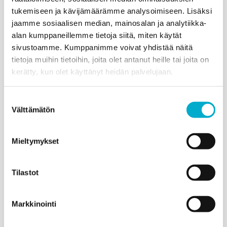
tukemiseen ja kävijämäärämme analysoimiseen. Lisäksi
jaamme sosiaalisen median, mainosalan ja analytiikka-
alan kumppaneillemme tietoja siitä, miten käytät
sivustoamme. Kumppanimme voivat yhdistää näitä
tietoja muihin tietoihin, joita olet antanut heille tai joita on
kerätty, kun olet käyttänyt heidän palvelujaan.
Suostumuksen
Välttämätön
valinta
Mieltymykset
Tilastot
Markkinointi
TVA:n vuosi 2025 — kiitos kaikille ja katse kohti vuotta