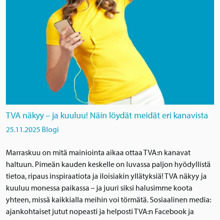
TVA näkyy – ja kuuluu! Näin löydät meidät eri kanavista
25.11.2025
Blogi
Marraskuu on mitä mainiointa aikaa ottaa TVA:n kanavat
haltuun. Pimeän kauden keskelle on luvassa paljon hyödyllistä
tietoa, ripaus inspiraatiota ja iloisiakin yllätyksiä! TVA näkyy ja
kuuluu monessa paikassa – ja juuri siksi halusimme koota
yhteen, missä kaikkialla meihin voi törmätä. Sosiaalinen media:
ajankohtaiset jutut nopeasti ja helposti TVA:n Facebook ja