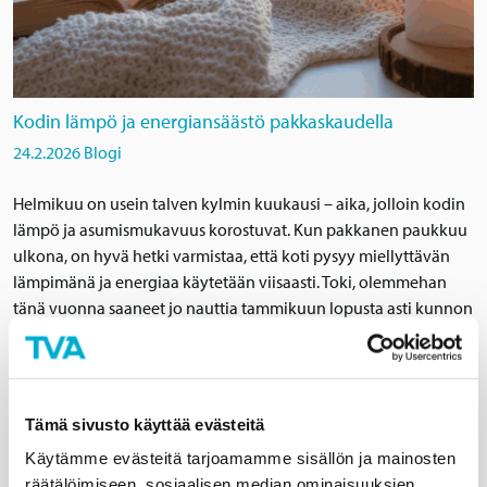
Kodin lämpö ja energiansäästö pakkaskaudella
24.2.2026
Blogi
Helmikuu on usein talven kylmin kuukausi – aika, jolloin kodin
lämpö ja asumismukavuus korostuvat. Kun pakkanen paukkuu
ulkona, on hyvä hetki varmistaa, että koti pysyy miellyttävän
lämpimänä ja energiaa käytetään viisaasti. Toki, olemmehan
tänä vuonna saaneet jo nauttia tammikuun lopusta asti kunnon
paukkupakkasista vaihtelevasti. Patterit sopivasti lämpimät
Lämpö jakautuu tasaisesti huoneeseen, kun pattereita ei
peitetä…
Lue lisää
Tämä sivusto käyttää evästeitä
Käytämme evästeitä tarjoamamme sisällön ja mainosten
räätälöimiseen, sosiaalisen median ominaisuuksien