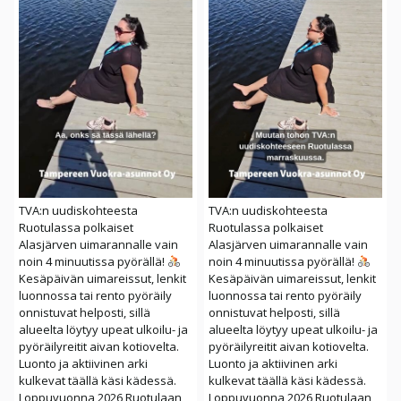
TVA:n uudiskohteesta
TVA:n uudiskohteesta
Ruotulassa polkaiset
Ruotulassa polkaiset
Alasjärven uimarannalle vain
Alasjärven uimarannalle vain
noin 4 minuutissa pyörällä!
noin 4 minuutissa pyörällä!
Kesäpäivän uimareissut, lenkit
Kesäpäivän uimareissut, lenkit
luonnossa tai rento pyöräily
luonnossa tai rento pyöräily
onnistuvat helposti, sillä
onnistuvat helposti, sillä
alueelta löytyy upeat ulkoilu- ja
alueelta löytyy upeat ulkoilu- ja
pyöräilyreitit aivan kotiovelta.
pyöräilyreitit aivan kotiovelta.
Luonto ja aktiivinen arki
Luonto ja aktiivinen arki
kulkevat täällä käsi kädessä.
kulkevat täällä käsi kädessä.
Loppuvuonna 2026 Ruotulaan
Loppuvuonna 2026 Ruotulaan