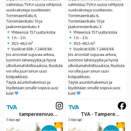
valmistuu TVA:n uusia viihtyisiä
valmistuu TVA:n uusia viihtyisiä
vuokrakoteja osoitteisiin:
vuokrakoteja osoitteisiin:
Tornimäenkatu 6,
Tornimäenkatu 6,
Tornimäenkatu 10 ja
Tornimäenkatu 10 ja
Jaakonmäenkatu 3
Jaakonmäenkatu 3
Yhteensä 157 uutta kotia
Yhteensä 157 uutta kotia
1 h – 3 h
1 h – 3 h
30,5–66,5 m²
30,5–66,5 m²
Vuokrat 638–1 244 €/kk
Vuokrat 638–1 244 €/kk
Jos arvostat sujuvaa arkea,
Jos arvostat sujuvaa arkea,
luonnon läheisyyttä ja hyviä
luonnon läheisyyttä ja hyviä
ulkoilumahdollisuuksia, Ruotula
ulkoilumahdollisuuksia, Ruotula
voi olla juuri sinun uusi
voi olla juuri sinun uusi
kotipaikkasi.
kotipaikkasi.
Täytä asuntohakemus ja
Täytä asuntohakemus ja
löydetään sinulle sopiva uusi
löydetään sinulle sopiva uusi
koti!
koti!
tampereenvuokraasunnot
TVA - Tampereen Vuokra-asunnot Oy
3 days ago
3 days ago