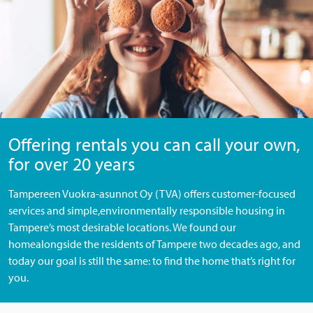
Offering rentals you can call your own,
for over 20 years
Tampereen Vuokra-asunnot Oy (TVA) offers customer-focused
services and simple,environmentally responsible housing in
Tampere’s most desirable locations. We found our
homealongside the residents of Tampere two decades ago, and
today our goal is still the same: to find the home that’s right for
you.