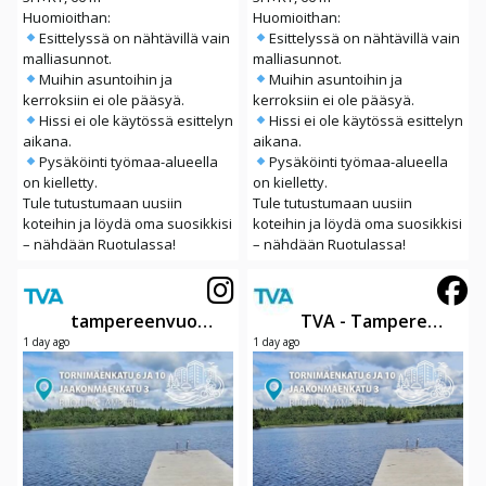
Huomioithan:
Huomioithan:
Esittelyssä on nähtävillä vain
Esittelyssä on nähtävillä vain
malliasunnot.
malliasunnot.
Muihin asuntoihin ja
Muihin asuntoihin ja
kerroksiin ei ole pääsyä.
kerroksiin ei ole pääsyä.
Hissi ei ole käytössä esittelyn
Hissi ei ole käytössä esittelyn
aikana.
aikana.
Pysäköinti työmaa-alueella
Pysäköinti työmaa-alueella
on kielletty.
on kielletty.
Tule tutustumaan uusiin
Tule tutustumaan uusiin
koteihin ja löydä oma suosikkisi
koteihin ja löydä oma suosikkisi
– nähdään Ruotulassa!
– nähdään Ruotulassa!
tampereenvuokraasunnot
TVA - Tampereen Vuokra-asunnot Oy
1 day ago
1 day ago