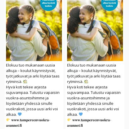
Elokuu tuo mukanaan uusia
Elokuu tuo mukanaan uusia
alkuja – koulut käynnistyvät,
alkuja – koulut käynnistyvät,
työt jatkuvat ja arki löytää taas
työt jatkuvat ja arki löytää taas
rytminsä.
rytminsä.
Hyvä koti tekee arjesta
Hyvä koti tekee arjesta
sujuvampaa. Tutustu vapaisiin
sujuvampaa. Tutustu vapaisiin
vuokra-asuntoihimme ja
vuokra-asuntoihimme ja
löydetään yhdessä sinulle
löydetään yhdessä sinulle
vuokrakoti, jossa uusi arki voi
vuokrakoti, jossa uusi arki voi
alkaa.
alkaa.
𝐰𝐰𝐰.𝐭𝐚𝐦𝐩𝐞𝐫𝐞𝐞𝐧𝐯𝐮𝐨𝐤𝐫𝐚-
𝐰𝐰𝐰.𝐭𝐚𝐦𝐩𝐞𝐫𝐞𝐞𝐧𝐯𝐮𝐨𝐤𝐫𝐚-
𝐚𝐬𝐮𝐧𝐧𝐨𝐭.𝐟𝐢
𝐚𝐬𝐮𝐧𝐧𝐨𝐭.𝐟𝐢