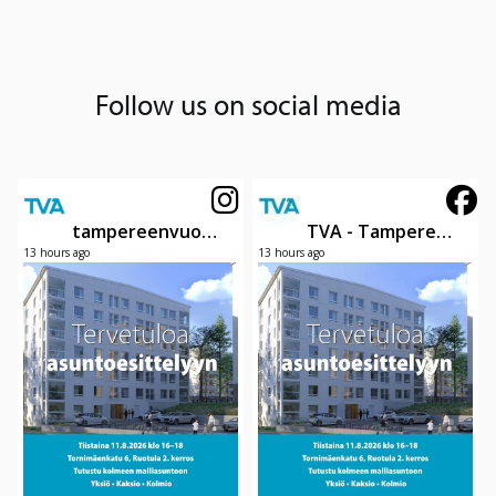
Follow us on social media
tampereenvuokraasunnot
TVA - Tampereen Vuokra-asunnot Oy
13 hours ago
13 hours ago