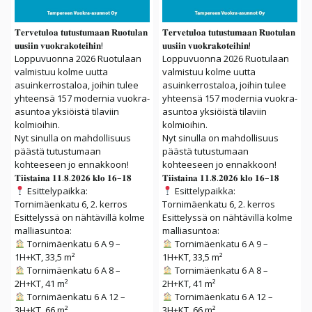
𝐓𝐞𝐫𝐯𝐞𝐭𝐮𝐥𝐨𝐚 𝐭𝐮𝐭𝐮𝐬𝐭𝐮𝐦𝐚𝐚𝐧 𝐑𝐮𝐨𝐭𝐮𝐥𝐚𝐧
𝐓𝐞𝐫𝐯𝐞𝐭𝐮𝐥𝐨𝐚 𝐭𝐮𝐭𝐮𝐬𝐭𝐮𝐦𝐚𝐚𝐧 𝐑𝐮𝐨𝐭𝐮𝐥𝐚𝐧
𝐮𝐮𝐬𝐢𝐢𝐧 𝐯𝐮𝐨𝐤𝐫𝐚𝐤𝐨𝐭𝐞𝐢𝐡𝐢𝐧!
𝐮𝐮𝐬𝐢𝐢𝐧 𝐯𝐮𝐨𝐤𝐫𝐚𝐤𝐨𝐭𝐞𝐢𝐡𝐢𝐧!
Loppuvuonna 2026 Ruotulaan
Loppuvuonna 2026 Ruotulaan
valmistuu kolme uutta
valmistuu kolme uutta
asuinkerrostaloa, joihin tulee
asuinkerrostaloa, joihin tulee
yhteensä 157 modernia vuokra-
yhteensä 157 modernia vuokra-
asuntoa yksiöistä tilaviin
asuntoa yksiöistä tilaviin
kolmioihin.
kolmioihin.
Nyt sinulla on mahdollisuus
Nyt sinulla on mahdollisuus
päästä tutustumaan
päästä tutustumaan
kohteeseen jo ennakkoon!
kohteeseen jo ennakkoon!
𝐓𝐢𝐢𝐬𝐭𝐚𝐢𝐧𝐚 𝟏𝟏.𝟖.𝟐𝟎𝟐𝟔 𝐤𝐥𝐨 𝟏𝟔–𝟏𝟖
𝐓𝐢𝐢𝐬𝐭𝐚𝐢𝐧𝐚 𝟏𝟏.𝟖.𝟐𝟎𝟐𝟔 𝐤𝐥𝐨 𝟏𝟔–𝟏𝟖
Esittelypaikka:
Esittelypaikka:
Tornimäenkatu 6, 2. kerros
Tornimäenkatu 6, 2. kerros
Esittelyssä on nähtävillä kolme
Esittelyssä on nähtävillä kolme
malliasuntoa:
malliasuntoa:
Tornimäenkatu 6 A 9 –
Tornimäenkatu 6 A 9 –
1H+KT, 33,5 m²
1H+KT, 33,5 m²
Tornimäenkatu 6 A 8 –
Tornimäenkatu 6 A 8 –
2H+KT, 41 m²
2H+KT, 41 m²
Tornimäenkatu 6 A 12 –
Tornimäenkatu 6 A 12 –
3H+KT, 66 m²
3H+KT, 66 m²