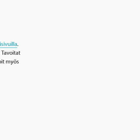
isivuilla
.
 Tavoitat
oit myös