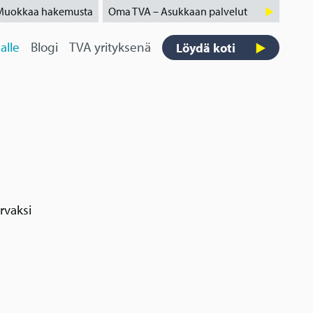
Muokkaa hakemusta
Oma TVA – Asukkaan palvelut
alle
Blogi
TVA yrityksenä
Löydä koti
rvaksi