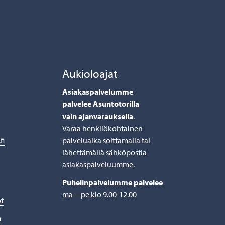
Aukioloajat
Asiakaspalvelumme
palvelee Asuntotorilla
vain ajanvarauksella
.
Varaa henkilökohtainen
fi
palveluaika soittamalla tai
lähettämällä sähköpostia
asiakaspalveluumme.
Puhelinpalvelumme palvelee
ma—pe klo 9.00-12.00
ot
e