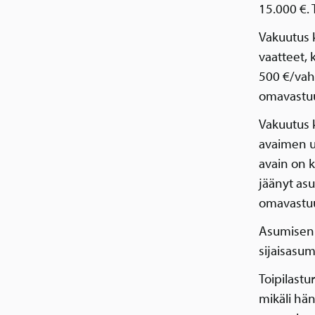
15.000 €.
Vakuutus 
vaatteet,
500 €/vah
omavastu
Vakuutus 
avaimen u
avain on k
jäänyt as
omavastuu
Asumisen 
sijaisasu
Toipilast
mikäli hä