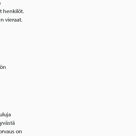
n
t henkilöt.
n vieraat.
hön
uluja
syvästä
orvaus on