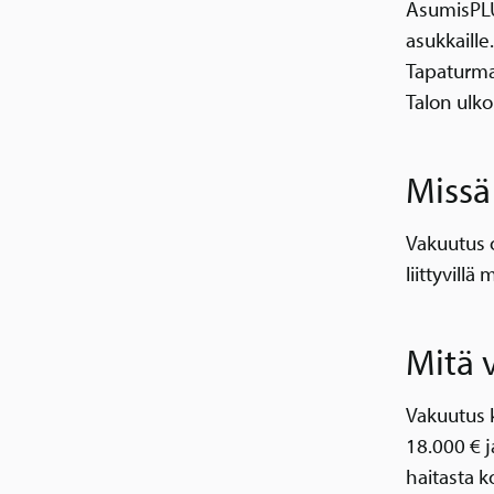
AsumisPLU
asukkaille
Tapaturma
Talon ulko
Missä
Vakuutus o
liittyvillä 
Mitä 
Vakuutus 
18.000 € 
haitasta 