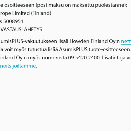
tse osoitteeseen (postimaksu on maksettu puolestanne):
rope Limited (Finland)
s 5008951
 VASTAUSLÄHETYS
sumisPLUS-vakuutukseen lisää Howden Finland Oy:n
nett
lla voit myös tutustua lisää AsumisPLUS tuote-esitteeseen.
nland Oy:n myös numerosta 09 5420 2400. Lisätietoja v
nnöitsijöiltämme
.