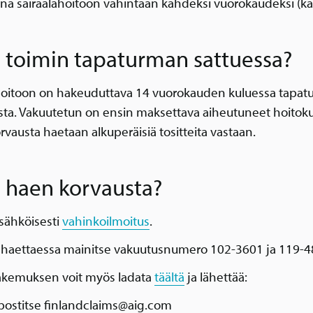
na sairaalahoitoon vähintään kahdeksi vuorokaudeksi (kak
 toimin tapaturman sattuessa?
hoitoon on hakeuduttava 14 vuorokauden kuluessa tapa
sta. Vakuutetun on ensin maksettava aiheutuneet hoitoku
rvausta haetaan alkuperäisiä tositteita vastaan.
 haen korvausta?
 sähköisesti
vahinkoilmoitus
.
 haettaessa mainitse vakuutusnumero 102-3601 ja 119-4
kemuksen voit myös ladata
täältä
ja lähettää:
ostitse finlandclaims@aig.com