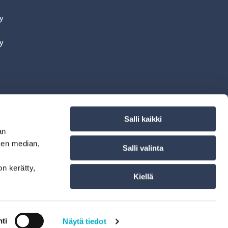
y
y
aksaa
erkkomaksun
Salli kaikki
ai
an
sen median,
Salli valinta
on kerätty,
Kiellä
ti
Näytä tiedot