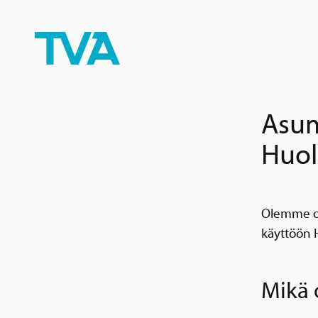
Skip to content
Asum
Huol
Olemme ot
käyttöön 
Mikä 