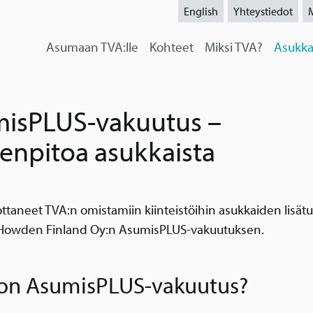
English
Yhteystiedot
Asumaan TVA:lle
Kohteet
Miksi TVA?
Asukka
isPLUS-vakuutus –
enpitoa asukkaista
taneet TVA:n omistamiin kiinteistöihin asukkaiden lisätu
Howden Finland Oy:n AsumisPLUS-vakuutuksen.
on AsumisPLUS-vakuutus?