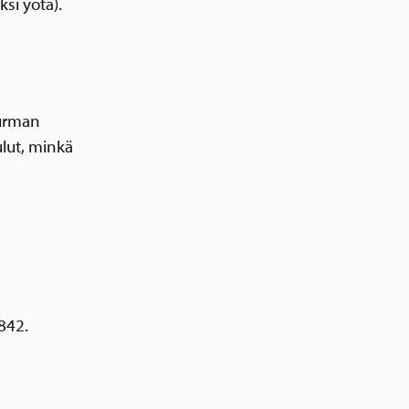
si yötä).
turman
lut, minkä
842.