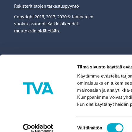
Rekisteritietojen tarkastuspyyntö
Copyright 2015, 2017, 2020 © Tampereen
vuokra-asunnot. Kaikki oikeudet
muutoksiin pidätetään.
Tämä sivusto käyttää eväs
Käytämme evästeitä tarjoa
ominaisuuksien tukemisee
mainosalan ja analytiikka-
Kumppanimme voivat yhdistää 
kun olet käyttänyt heidän 
Suostumuksen
Välttämätön
valinta