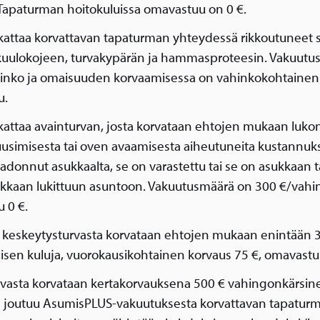
 Tapaturman hoitokuluissa omavastuu on 0 €.
kattaa korvattavan tapaturman yhteydessä rikkoutuneet si
 kuulokojeen, turvakypärän ja hammasproteesin. Vakuutu
inko ja omaisuuden korvaamisessa on vahinkokohtainen
u.
kattaa avainturvan, josta korvataan ehtojen mukaan lukon
usimisesta tai oven avaamisesta aiheutuneita kustannuks
adonnut asukkaalta, se on varastettu tai se on asukkaan 
ukkaan lukittuun asuntoon. Vakuutusmäärä on 300 €/vahi
 0 €.
keskeytysturvasta korvataan ehtojen mukaan enintään 
misen kuluja, vuorokausikohtainen korvaus 75 €, omavastu
urvasta korvataan kertakorvauksena 500 € vahingonkärsine
n joutuu AsumisPLUS-vakuutuksesta korvattavan tapatur