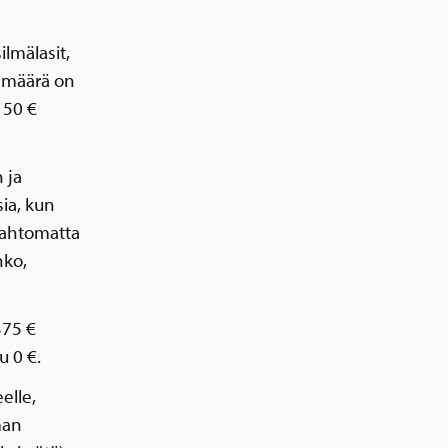
lmälasit,
smäärä on
 50 €
 ja
ia, kun
tahtomatta
nko,
375 €
u 0 €.
elle,
man