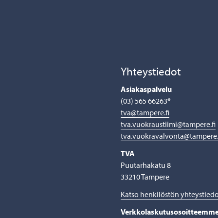
Yhteystiedot
Asiakaspalvelu
(03) 565 66263*
tva@tampere.fi
tva.vuokraustiimi@tampere.fi
tva.vuokravalvonta@tampere.
TVA
Puutarhakatu 8
33210 Tampere
Katso henkilöstön yhteystied
Verkkolaskutusosoitteemm