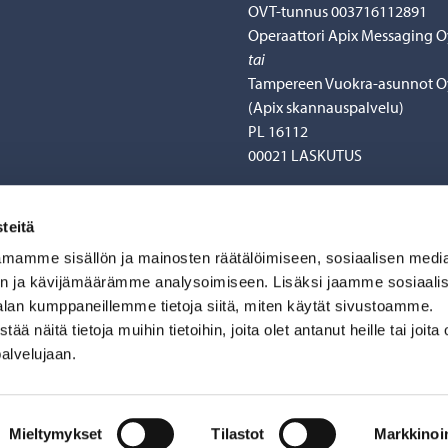
OVT-tunnus 003716112891
Operaattori Apix Messaging O
tai
Tampereen Vuokra-asunnot O
(Apix skannauspalvelu)
PL 16112
00021 LASKUTUS
*Jonotus on maksullista ja m
matkapuhelin- tai paikallisv
teitä
riippuen soitetaanko matka- v
mamme sisällön ja mainosten räätälöimiseen, sosiaalisen medi
lankapuhelimesta.
n ja kävijämäärämme analysoimiseen. Lisäksi jaamme sosiaali
alan kumppaneillemme tietoja siitä, miten käytät sivustoamme.
näitä tietoja muihin tietoihin, joita olet antanut heille tai joita 
palvelujaan.
Mieltymykset
Tilastot
Markkinoin