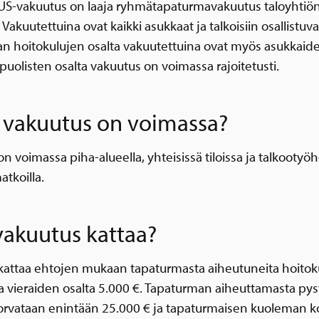
S-vakuutus on laaja ryhmätapaturmavakuutus taloyhtiö
. Vakuutettuina ovat kaikki asukkaat ja talkoisiin osallistuva
n hoitokulujen osalta vakuutettuina ovat myös asukkaide
puolisten osalta vakuutus on voimassa rajoitetusti.
 vakuutus on voimassa?
n voimassa piha-alueella, yhteisissä tiloissa ja talkootyö
matkoilla.
vakuutus kattaa?
kattaa ehtojen mukaan tapaturmasta aiheutuneita hoitok
ja vieraiden osalta 5.000 €. Tapaturman aiheuttamasta py
korvataan enintään 25.000 € ja tapaturmaisen kuoleman k