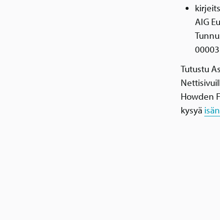
kirjei
AIG Eu
Tunnu
00003
Tutustu A
Nettisivui
Howden Fi
kysyä
isä