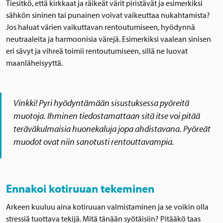
Tiesitkö, että kirkkaat ja räikeät värit piristävät ja esimerkiksi
sähkön sininen tai punainen voivat vaikeuttaa nukahtamista?
Jos haluat värien vaikuttavan rentoutumiseen, hyödynnä
neutraaleita ja harmoonisia värejä. Esimerkiksi vaalean sinisen
eri sävyt ja vihreä toimii rentoutumiseen, sillä ne luovat
maanläheisyyttä.
Vinkki! Pyri hyödyntämään sisustuksessa pyöreitä
muotoja. Ihminen tiedostamattaan sitä itse voi pitää
teräväkulmaisia huonekaluja jopa ahdistavana. Pyöreät
muodot ovat niin sanotusti rentouttavampia.
Ennakoi kotiruuan tekeminen
Arkeen kuuluu aina kotiruuan valmistaminen ja se voikin olla
stressiä tuottava tekijä. Mitä tänään syötäisiin? Pitääkö taas