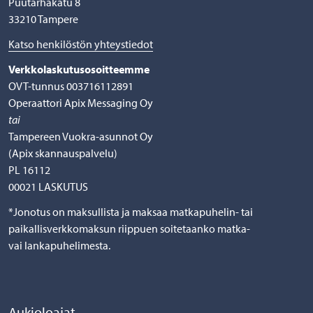
Puutarhakatu 8
33210 Tampere
Katso henkilöstön yhteystiedot
Verkkolaskutusosoitteemme
OVT-tunnus 003716112891
Operaattori Apix Messaging Oy
tai
Tampereen Vuokra-asunnot Oy
(Apix skannauspalvelu)
PL 16112
00021 LASKUTUS
*Jonotus on maksullista ja maksaa matkapuhelin- tai
paikallisverkkomaksun riippuen soitetaanko matka-
vai lankapuhelimesta.
Aukioloajat