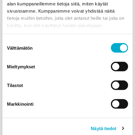
alan kumppaneillemme tietoja siitä, miten käytät
sivustoamme. Kumppanimme voivat yhdistää näitä
tietoja muihin tietoihin, joita olet antanut heille tai joita on
kerätty, kun olet käyttänyt heidän palvelujaan.
Suostumuksen
Välttämätön
valinta
Mieltymykset
Tilastot
Markkinointi
Tässä resepti kaakaoon, jota kannattaa kokeilla!
Helppo yhden hengen kaakao valmistuu näin:
Näytä tiedot