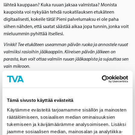
lähteä kauppaan? Kuka ruuan jaksaa valmistaa? Monista
kaupoista voi nykyään tehdä ruokatilauksen etukäteen
digitaalisesti, kokeile tätä! Pieni palvelumaksu ei ole paha
siihen nähden, että saatat säästää aikaa jopa tunnin, jonka voit
mieluummin pyhittää itsellesi.
Vinkki! Tee etukäteen useamman päivän ruoka ja annostele ruuat
valmiiksi rasioihin jääkaappiin. Kiireisen päivän jälkeen on
parasta, kun voit ottaa valmiin ruuan jääkaapista ja sujauttaa sen
vain mikroon.
Nauti lämmin juoma iltaisin
Mene sohvalle, parvekkeelle tai vaikka sänkyyn ja nauti itsellesi
Tämä sivusto käyttää evästeitä
mieleinen rentouttava lämmin juoma. Kun keho lämpenee
Käytämme evästeitä tarjoamamme sisällön ja mainosten
lämpimästä juomasta, unikin tulee paremmin. Juoma voi olla
räätälöimiseen, sosiaalisen median ominaisuuksien
tee tai vaikka kofeiiniton kahvi. Jos haluat oikein herkutella, tee
tukemiseen ja kävijämäärämme analysoimiseen. Lisäksi
makoisa lämmin kaakao!
jaamme sosiaalisen median, mainosalan ja analytiikka-