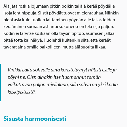
Älä jätä roskia lojumaan pitkin poikin tai älä kerää pöydälle
isoja lehtinippuja. Siistit pöydät tuovat mielenrauhaa. Niinkin
pieni asia kuin tuolien laittaminen pöydän alle tai astioiden
kerääminen suoraan astianpesukoneeseen tekee jo paljon.
Kodin ei tarvitse koskaan olla täysin tip top, asumisen jälkiä
pitää totta kai näkyä. Huolehdi kuitenkin siitä, että keräät
tavarat aina omille paikoilleen, mutta älä suorita liikaa.
Vinkki! Laita sohvalle aina koristetyynyt nätisti esille ja
pöyhi ne. Olen ainakin itse huomannut tämän
vaikuttavan paljon mielialaan, sillä sohva on yksi kodin
keskipisteistä.
Sisusta harmoonisesti