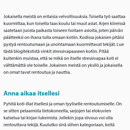
Jokaisella meistä on erilaisia velvollisuuksia. Toisella työ saattaa
kuormittaa, kun toisella taas koulu tai muut asiat. Arjen kiireissä
saatetaan juosta paikasta toiseen hoitaen asioita, joten päivän
päätteeksi on ihana tulla omaan kotiin. Kodissa jokaisen pitäisi
pystyä rentoutumaan ja unohtamaan kuormittavat tekijät. Lue
tästä blogitekstistä vinkit stressivapaaseen kotiin. Pitää
kuitenkin muistaa, että se mikä on itselle stressivapaa koti ei
välttämättä ole toiselle. Jokainen meistä on yksilö ja jokaisella
on omat tavat rentoutua ja nauttia.
Anna aikaa itsellesi
Pyhitä koti-illat itsellesi ja oman tyyliselle rentoutumiselle. On
se sitten pelaamista tietokoneella, sarjojen tai elokuvien
katselua tai kirjan lukemista. Jollekin jopa siivous voi olla
rentouttava tekijä. Kuulutko sinä siihen kategoriaan, keitä