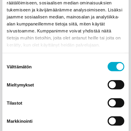
räätälöimiseen, sosiaalisen median ominaisuuksien
tukemiseen ja kävijämäärämme analysoimiseen. Lisäksi
Lue lisää
jaamme sosiaalisen median, mainosalan ja analytiikka-
alan kumppaneillemme tietoja siitä, miten käytät
sivustoamme. Kumppanimme voivat yhdistää näitä
tietoja muihin tietoihin, joita olet antanut heille tai joita on
kerätty, kun olet käyttänyt heidän palvelujaan.
Suostumuksen
Välttämätön
valinta
Mieltymykset
Tilastot
Markkinointi