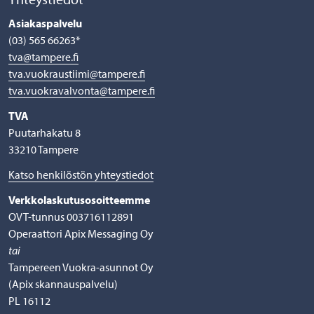
Asiakaspalvelu
(03) 565 66263*
tva@tampere.fi
tva.vuokraustiimi@tampere.fi
tva.vuokravalvonta@tampere.fi
TVA
Puutarhakatu 8
33210 Tampere
Katso henkilöstön yhteystiedot
Verkkolaskutusosoitteemme
OVT-tunnus 003716112891
Operaattori Apix Messaging Oy
tai
Tampereen Vuokra-asunnot Oy
(Apix skannauspalvelu)
PL 16112