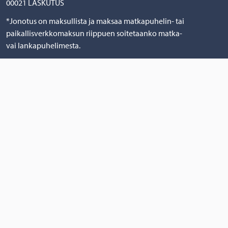
00021 LASKUTUS
*Jonotus on maksullista ja maksaa matkapuhelin- tai
paikallisverkkomaksun riippuen soitetaanko matka-
vai lankapuhelimesta.
Aukioloajat
Asiakaspalvelumme
palvelee Asuntotorilla
vain ajanvarauksella
.
Varaa henkilökohtainen
palveluaika soittamalla tai
lähettämällä sähköpostia
asiakaspalveluumme.
Puhelinpalvelumme palvelee
ma—pe klo 9.00-12.00